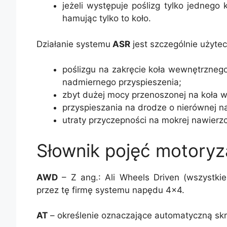
jeżeli występuje poślizg tylko jedneg
hamując tylko to koło.
Działanie systemu
ASR
jest szczególnie użyte
poślizgu na zakręcie koła wewnętrzne
nadmiernego przyspieszenia;
zbyt dużej mocy przenoszonej na koła w
przyspieszania na drodze o nierównej na
utraty przyczepności na mokrej nawierzc
Słownik pojęć motoryz
AWD
– Z ang.: Ali Wheels Driven (wszystki
przez tę firmę systemu napędu 4×4.
AT
– określenie oznaczające automatyczną sk