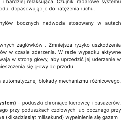
i bardziej relaksująca. Czujniki radarowe systemu
odu, dopasowując je do natężenia ruchu.
zechyłów bocznych nadwozia stosowany w autach
wnych zagłówków . Zmniejsza ryzyko uszkodzenia
żerów w czasie zderzenia. W razie wypadku aktywne
wają w stronę głowy, aby uprzedzić jej uderzenie w
ieszczenia się głowy do przodu.
m automatycznej blokady mechanizmu różnicowego,
System)
– poduszki chroniące kierowcę i pasażerów,
wego przy poduszkach czołowych lub bocznego przy
(kilkadziesiąt milisekund) wypełnienie się gazem