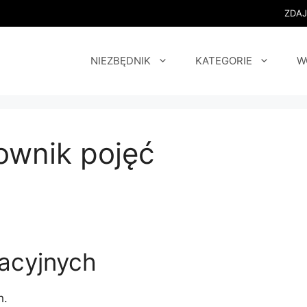
ZDA
NIEZBĘDNIK
KATEGORIE
W
łownik pojęć
acyjnych
h.