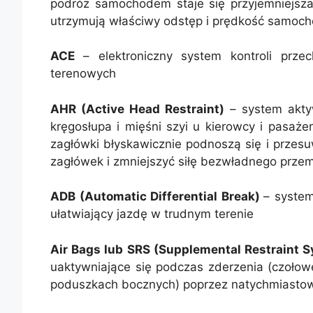
podróż samochodem staje się przyjemniejsza 
utrzymują właściwy odstęp i prędkość samoch
ACE
– elektroniczny system kontroli pr
terenowych
AHR (Active Head Restraint)
– system akty
kręgosłupa i mięśni szyi u kierowcy i pasa
zagłówki błyskawicznie podnoszą się i przesu
zagłówek i zmniejszyć siłę bezwładnego przem
ADB (Automatic Differential Break)
– syste
ułatwiający jazdę w trudnym terenie
Air Bags lub SRS (Supplemental Restraint 
uaktywniające się podczas zderzenia (czoło
poduszkach bocznych) poprzez natychmiastowe 