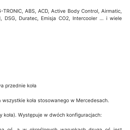
-TRONIC, ABS, ACD, Active Body Control, Airmatic,
, DSG, Duratec, Emisja CO2, Intercooler … i wiele
a przednie koła
 wszystkie koła stosowanego w Mercedesach.
y koła). Występuje w dwóch konfiguracjach:
ą oś, a w określonych warunkach druga oś jest