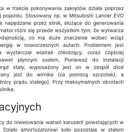
a w trakcie pokonywania zakrętów działa poprzez
ej pojazdu. Stosowany np. w Mitsubishi Lancer EVO
e napędzane przez silnik, służące do generowania
ernator różni się przede wszystkim tym, że wytwarza
wydajnością, co ma duże znaczenie wobec wciąż
nergię w nowoczesnych autach. Problemem jest
 wystarczał wiatrak chłodzący, coraz częściej
 nawet płynnym sodem. Ponieważ do instalacji
rąd stały, wyposażony jest on w zespół diod
zany jest do wirnika (za pomocą szczotek), a
dnicy prądu stałego). Przy maksymalnych obrotach
ilnika.
acyjnych
cy do niwelowania wahań karoserii powstających w
Dzięki amortyzatorowi koło pozostaje w stałym