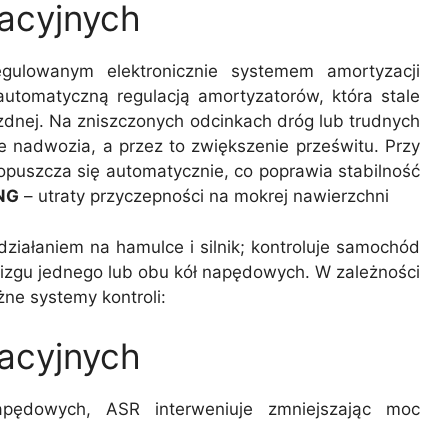
acyjnych
gulowanym elektronicznie systemem amortyzacji
tomatyczną regulacją amortyzatorów, która stale
ezdnej. Na zniszczonych odcinkach dróg lub trudnych
e nadwozia, a przez to zwiększenie prześwitu. Przy
 opuszcza się automatycznie, co poprawia stabilność
NG
– utraty przyczepności na mokrej nawierzchni
 działaniem na hamulce i silnik; kontroluje samochód
lizgu jednego lub obu kół napędowych. W zależności
e systemy kontroli:
acyjnych
apędowych, ASR interweniuje zmniejszając moc