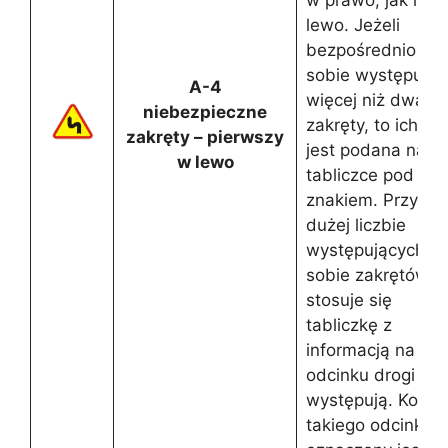
lewo. Jeżeli
bezpośrednio po
sobie występują
A-4
więcej niż dwa
niebezpieczne
zakręty, to ich ilo
zakręty – pierwszy
jest podana na
w lewo
tabliczce pod
znakiem. Przy
dużej liczbie
występujących p
sobie zakrętów
stosuje się
tabliczkę z
informacją na jak
odcinku drogi on
występują. Konie
takiego odcinka