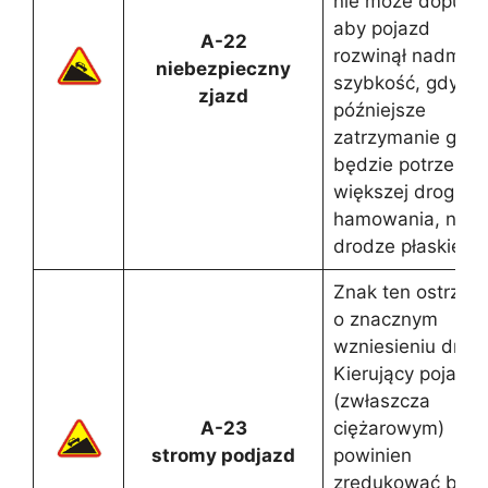
nie może dopuści
aby pojazd
A-22
rozwinął nadmier
niebezpieczny
szybkość, gdyż n
zjazd
późniejsze
zatrzymanie go
będzie potrzeba
większej drogi
hamowania, niż n
drodze płaskiej.
Znak ten ostrzeg
o znacznym
wzniesieniu drogi
Kierujący pojazd
(zwłaszcza
A-23
ciężarowym)
stromy podjazd
powinien
zredukować bieg