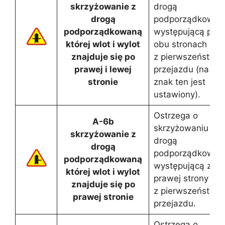
skrzyżowanie z
drogą
drogą
podporządkowan
podporządkowaną
występującą po
której wlot i wylot
obu stronach dro
znajduje się po
z pierwszeństwe
prawej i lewej
przejazdu (na któ
stronie
znak ten jest
ustawiony).
Ostrzega o
A-6b
skrzyżowaniu z
skrzyżowanie z
drogą
drogą
podporządkowan
podporządkowaną
występującą z
której wlot i wylot
prawej strony dro
znajduje się po
z pierwszeństwe
prawej stronie
przejazdu.
Ostrzega o