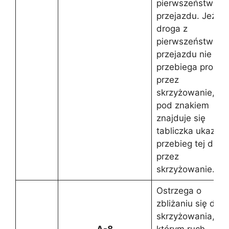
pierwszeństwem
przejazdu. Jeżeli
droga z
pierwszeństwem
przejazdu nie
przebiega prosto
przez
skrzyżowanie, to
pod znakiem
znajduje się
tabliczka ukazują
przebieg tej drogi
przez
skrzyżowanie.
Ostrzega o
zbliżaniu się do
skrzyżowania, na
A-8
którym ruch