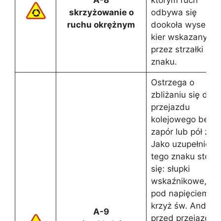
skrzyżowanie o
odbywa się
ruchu okrężnym
dookoła wysepki
kier wskazanym
przez strzałki na
znaku.
Ostrzega o
zbliżaniu się do
przejazdu
kolejowego bez
zapór lub pół zapó
Jako uzupełnieni
tego znaku stosu
się: słupki
wskaźnikowe, sie
pod napięciem,
krzyż św. Andrze
A-9
przed przejazde