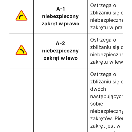
Ostrzega o
A-1
zbliżaniu się do
niebezpieczny
niebezpiecznego
zakręt w prawo
zakrętu w prawo.
Ostrzega o
A-2
zbliżaniu się do
niebezpieczny
niebezpiecznego
zakręt w lewo
zakrętu w lewo.
Ostrzega o
zbliżaniu się do
dwóch
następujących po
sobie
niebezpiecznych
zakrętów. Pierws
zakręt jest w