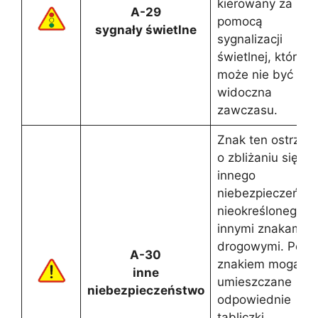
kierowany za
A-29
pomocą
sygnały świetlne
sygnalizacji
świetlnej, która
może nie być
widoczna
zawczasu.
Znak ten ostrzeg
o zbliżaniu się do
innego
niebezpieczeństw
nieokreślonego
innymi znakami
drogowymi. Pod
A-30
znakiem mogą by
inne
umieszczane
niebezpieczeństwo
odpowiednie
tabliczki