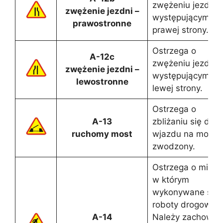
zwężeniu jezdni
zwężenie jezdni –
występującym z
prawostronne
prawej strony.
Ostrzega o
A-12c
zwężeniu jezdni
zwężenie jezdni –
występującym z
lewostronne
lewej strony.
Ostrzega o
A-13
zbliżaniu się do
ruchomy most
wjazdu na most
zwodzony.
Ostrzega o miejsc
w którym
wykonywane są
roboty drogowe.
A-14
Należy zachować