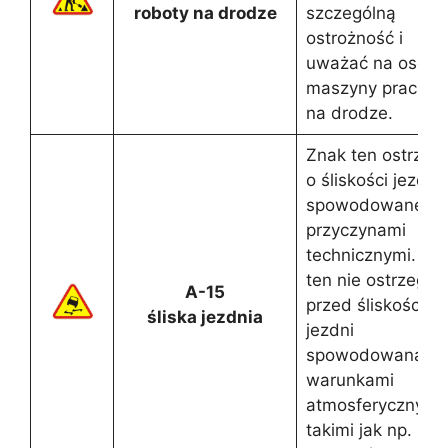
roboty na drodze
szczególną
ostrożność i
uważać na osoby 
maszyny pracują
na drodze.
Znak ten ostrzeg
o śliskości jezdni
spowodowanej
przyczynami
technicznymi. Zn
ten nie ostrzega
A-15
przed śliskością
śliska jezdnia
jezdni
spowodowaną
warunkami
atmosferycznymi,
takimi jak np.