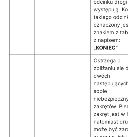
odcinku drogi on
występują. Konie
takiego odcinka
oznaczony jest
znakiem z tablicz
z napisem:
„KONIEC”
Ostrzega o
zbliżaniu się do
dwóch
następujących po
sobie
niebezpiecznych
zakrętów. Pierws
zakręt jest w lew
natomiast drugi
może być zarówn
w prawo, jak i w