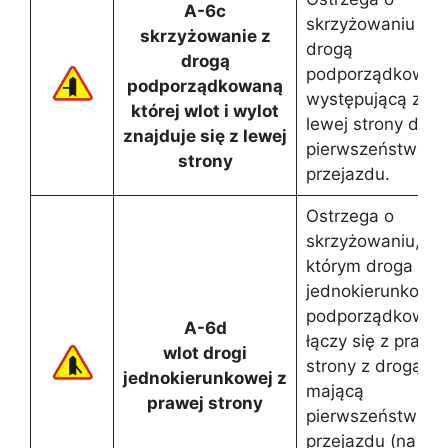
A-6c
skrzyżowaniu z
skrzyżowanie z
drogą
drogą
podporządkowan
podporządkowaną
występującą z
której wlot i wylot
lewej strony drogi
znajduje się z lewej
pierwszeństwem
strony
przejazdu.
Ostrzega o
skrzyżowaniu, na
którym droga
jednokierunkowa
podporządkowan
A-6d
łączy się z prawej
wlot drogi
strony z drogą
jednokierunkowej z
mającą
prawej strony
pierwszeństwo
przejazdu (na któ