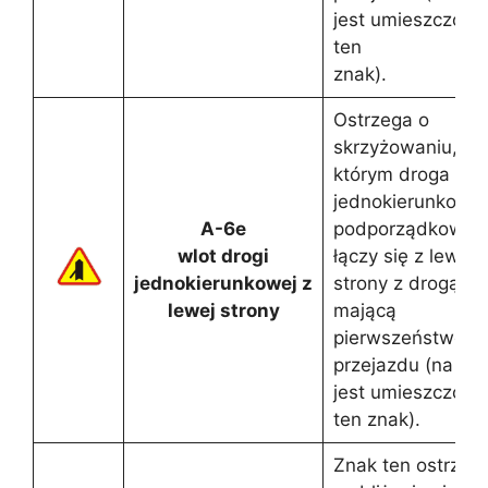
jest umieszczony
ten
znak).
Ostrzega o
skrzyżowaniu, na
którym droga
jednokierunkowa
A-6e
podporządkowan
wlot drogi
łączy się z lewej
jednokierunkowej z
strony z drogą
lewej strony
mającą
pierwszeństwo
przejazdu (na któ
jest umieszczony
ten znak).
Znak ten ostrzeg