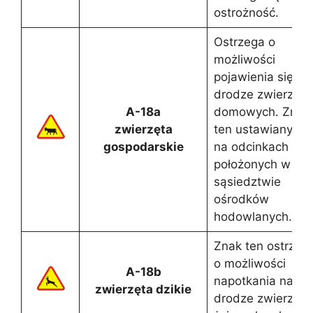
ostrożność.
Ostrzega o
możliwości
pojawienia się na
drodze zwierząt
A-18a
domowych. Znak
zwierzęta
ten ustawiany jes
gospodarskie
na odcinkach dró
położonych w
sąsiedztwie
ośrodków
hodowlanych.
Znak ten ostrzeg
o możliwości
A-18b
napotkania na
zwierzęta dzikie
drodze zwierząt