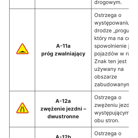
drogowym.
Ostrzega o
występowaniu na
drodze „progu” ,
który ma na celu
A-11a
spowolnienie jaz
próg zwalniający
pojazdów w ruch
Znak ten jest
używany na
obszarze
zabudowanym.
Ostrzega o
A-12a
zwężeniu jezdni
zwężenie jezdni –
występującym z
dwustronne
obu stron.
Ostrzega o
A-12b