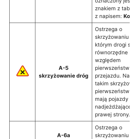
oznaczony jest
znakiem z tablicz
z napisem:
Konie
Ostrzega o
skrzyżowaniu , n
którym drogi są
równorzędne pod
względem
A-5
pierwszeństwa
skrzyżowanie dróg
przejazdu. Na
takim skrzyżowan
pierwszeństwo
mają pojazdy
nadjeżdżające z
prawej strony.
Ostrzega o
A-6a
skrzyżowaniu z