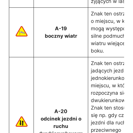
żyjących w lasach
Znak ten ostrzeg
o miejscu, w któ
A-19
mogą występowa
boczny wiatr
silne podmuchy
wiatru wiejącego 
boku.
Znak ten ostrzeg
jadących jezdnią
jednokierunkową
miejscu, w który
rozpoczyna się r
dwukierunkowy.
Znak ten stosuje
A-20
się np. gdy część
odcinek jezdni o
jezdni dla ruchu
ruchu
przeciwnego