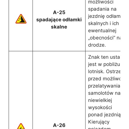
możliwości
spadania na
A-25
jezdnię odłamkó
spadające odłamki
skalnych i ich
skalne
ewentualnej
„obecności” na
drodze.
Znak ten ustawia
jest w pobliżu
lotnisk. Ostrzega
przed możliwości
przelatywania
samolotów na
niewielkiej
wysokości
ponad jezdnią.
Kierujący
A-26
pojazdem,