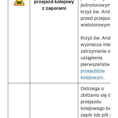
przejazd kolejowy
jednotorowym,
z zaporami
krzyż św. Andrze
przed przejazde
wielotorowym.
Krzyż św. Andrze
wyznacza miejsc
zatrzymania w ce
ustąpienia
pierwszeństwa n
przejeździe
kolejowym
.
Ostrzega o
zbliżaniu się do
przejazdu
kolejowego bez
zapór lub pół zapó