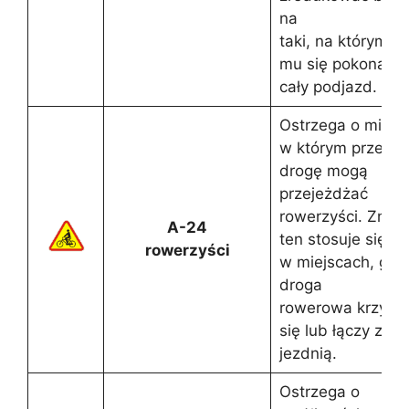
na
taki, na którym u
mu się pokonać
cały podjazd.
Ostrzega o miejsc
w którym przez
drogę mogą
przejeżdżać
rowerzyści. Znak
A-24
ten stosuje się np
rowerzyści
w miejscach, gdz
droga
rowerowa krzyżuj
się lub łączy z
jezdnią.
Ostrzega o