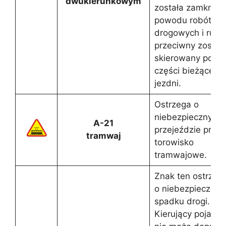
dwukierunkowym
została zamknięt
powodu robót
drogowych i ruch
przeciwny został
skierowany po
części bieżącej
jezdni.
Ostrzega o
niebezpiecznym
A-21
przejeździe przez
tramwaj
torowisko
tramwajowe.
Znak ten ostrzeg
o niebezpieczny
spadku drogi.
Kierujący pojazd