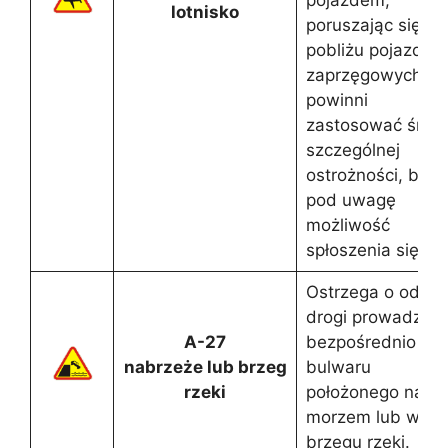
lotnisko
poruszając się w
pobliżu pojazdów
zaprzęgowych
powinni
zastosować środk
szczególnej
ostrożności, bior
pod uwagę
możliwość
spłoszenia się kon
Ostrzega o odcin
drogi prowadząc
A-27
bezpośrednio do
nabrzeże lub brzeg
bulwaru
rzeki
położonego nad
morzem lub wzdł
brzegu rzeki.