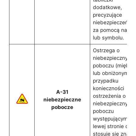
dodatkowe,
precyzujące
niebezpieczeńst
za pomocą napis
lub symbolu.
Ostrzega o
niebezpiecznym
poboczu (miękki
lub obniżonym). 
przypadku
konieczności
A-31
ostrzeżenia o
niebezpieczne
niebezpiecznym
pobocze
poboczu
występującym po
lewej stronie drog
stosuje się znak 