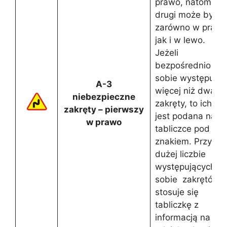
prawo, natomiast
drugi może być
zarówno w prawo
jak i w lewo.
Jeżeli
bezpośrednio po
sobie występują
A-3
więcej niż dwa
niebezpieczne
zakręty, to ich ilo
zakręty – pierwszy
jest podana na
w prawo
tabliczce pod
znakiem. Przy
dużej liczbie
występujących p
sobie zakrętów
stosuje się
tabliczkę z
informacją na jak