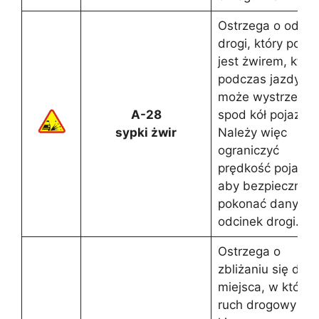
Ostrzega o odcin
drogi, który pokry
jest żwirem, który
podczas jazdy
może wystrzeliw
A-28
spod kół pojazdu.
sypki żwir
Należy więc
ograniczyć
prędkość pojazdu
aby bezpiecznie
pokonać dany
odcinek drogi.
Ostrzega o
zbliżaniu się do
miejsca, w który
ruch drogowy jes