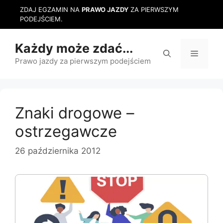
Przejdź
ZDAJ EGZAMIN NA
PRAWO JAZDY
ZA PIERWSZYM
do
PODEJŚCIEM.
treści
Każdy może zdać...
Menu
Prawo jazdy za pierwszym podejściem
Znaki drogowe –
ostrzegawcze
26 października 2012