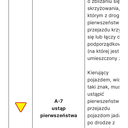
o zbliżaniu się do
skrzyżowania, na
którym z drogą z
pierwszeństwem
przejazdu krzyżuj
się lub łączy dro
podporządkowan
(na której jest
umieszczony znak
Kierujący
pojazdem, widzą
taki znak, musi
ustąpić
A-7
pierwszeństwa
ustąp
przejazdu
pierwszeństwa
pojazdom jadący
po drodze z