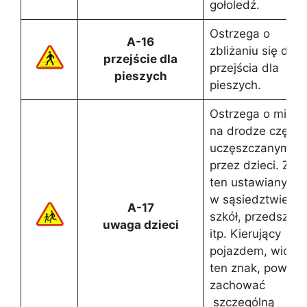
gołoledź.
Ostrzega o
A-16
zbliżaniu się do
przejście dla
przejścia dla
pieszych
pieszych.
Ostrzega o miejs
na drodze często
uczęszczanym
przez dzieci. Zna
ten ustawiany jes
w sąsiedztwie
A-17
szkół, przedszkoli
uwaga dzieci
itp. Kierujący
pojazdem, widzą
ten znak, powini
zachować
szczególną