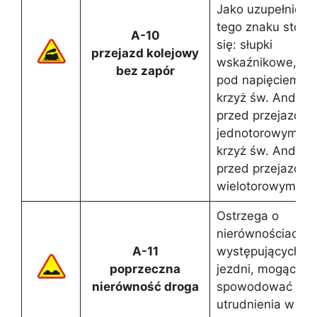
Jako uzupełnieni
tego znaku stosu
A-10
się: słupki
przejazd kolejowy
wskaźnikowe, sie
bez zapór
pod napięciem,
krzyż św. Andrze
przed przejazde
jednotorowym,
krzyż św. Andrze
przed przejazde
wielotorowym.
Ostrzega o
nierównościach
A-11
występujących n
poprzeczna
jezdni, mogących
nierówność droga
spowodować
utrudnienia w ru