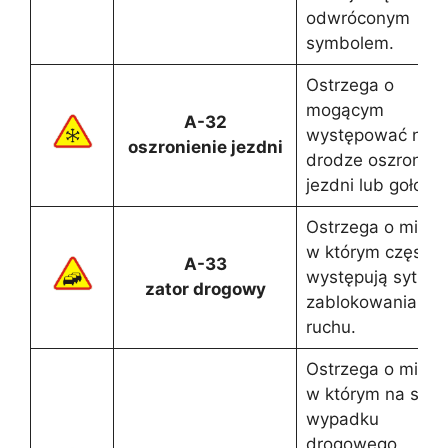
odwróconym
symbolem.
Ostrzega o
mogącym
A-32
występować na
oszronienie jezdni
drodze oszronien
jezdni lub gołoled
Ostrzega o miejsc
w którym często
A-33
występują sytuac
zator drogowy
zablokowania
ruchu.
Ostrzega o miejsc
w którym na skut
wypadku
drogowego