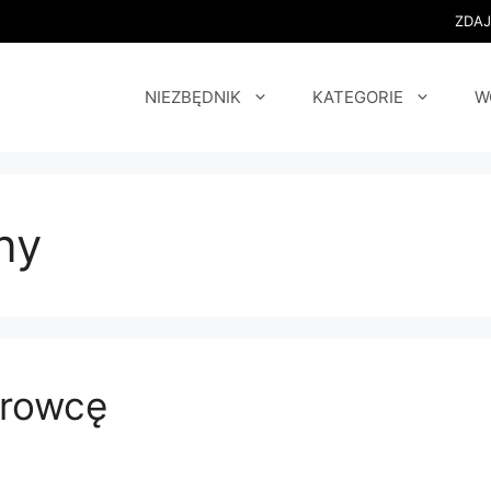
ZDA
NIEZBĘDNIK
KATEGORIE
W
ny
erowcę