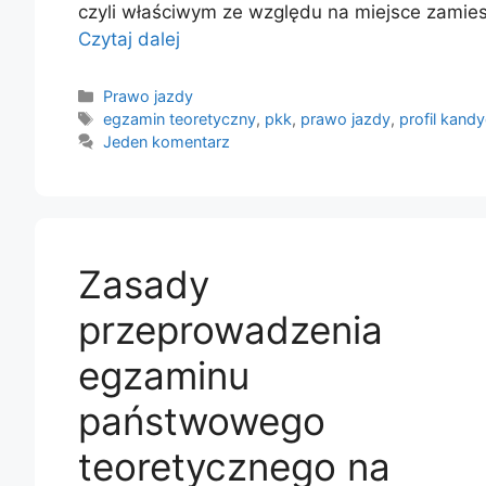
czyli właściwym ze względu na miejsce zamie
Czytaj dalej
Kategorie
Prawo jazdy
Tagi
egzamin teoretyczny
,
pkk
,
prawo jazdy
,
profil kand
Jeden komentarz
Zasady
przeprowadzenia
egzaminu
państwowego
teoretycznego na