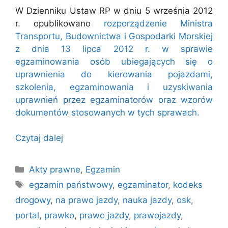
W Dzienniku Ustaw RP w dniu 5 września 2012
r. opublikowano
rozporządzenie Ministra
Transportu, Budownictwa i Gospodarki Morskiej
z dnia 13 lipca 2012 r. w sprawie
egzaminowania osób ubiegających się o
uprawnienia do kierowania pojazdami,
szkolenia, egzaminowania i uzyskiwania
uprawnień przez egzaminatorów oraz wzorów
dokumentów stosowanych w tych sprawach.
Czytaj dalej
Kategorie
Akty prawne
,
Egzamin
Tagi
egzamin państwowy
,
egzaminator
,
kodeks
drogowy
,
na prawo jazdy
,
nauka jazdy
,
osk
,
portal
,
prawko
,
prawo jazdy
,
prawojazdy
,