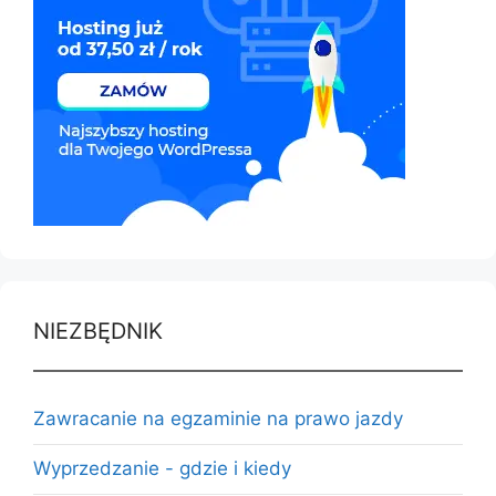
NIEZBĘDNIK
Zawracanie na egzaminie na prawo jazdy
Wyprzedzanie - gdzie i kiedy