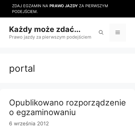
Przejdź
ZDAJ EGZAMIN NA
PRAWO JAZDY
ZA PIERWSZYM
do
PODEJŚCIEM.
treści
Każdy może zdać...
Menu
Prawo jazdy za pierwszym podejściem
portal
Opublikowano rozporządzenie
o egzaminowaniu
6 września 2012