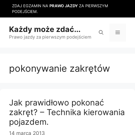
Przejdź
ZDAJ EGZAMIN NA
PRAWO JAZDY
ZA PIERWSZYM
do
PODEJŚCIEM.
treści
Każdy może zdać...
Menu
Prawo jazdy za pierwszym podejściem
pokonywanie zakrętów
Jak prawidłowo pokonać
zakręt? – Technika kierowania
pojazdem.
14 marca 2013