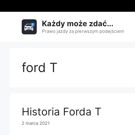
Przejdź
do
treści
Każdy może zdać...
Prawo jazdy za pierwszym podejściem
ford T
Historia Forda T
2 marca 2021