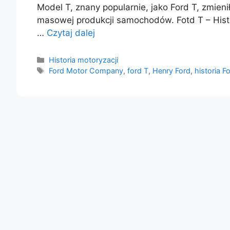
Model T, znany popularnie, jako Ford T, zmienił
masowej produkcji samochodów. Fotd T – Histo
…
Czytaj dalej
Kategorie
Historia motoryzacji
Tagi
Ford Motor Company
,
ford T
,
Henry Ford
,
historia F