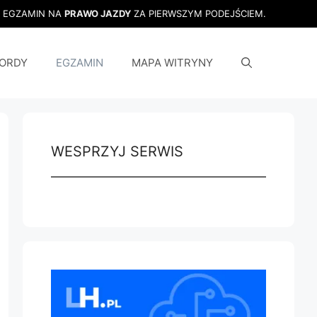
J EGZAMIN NA
PRAWO JAZDY
ZA PIERWSZYM PODEJŚCIEM.
ORDY
EGZAMIN
MAPA WITRYNY
WESPRZYJ SERWIS