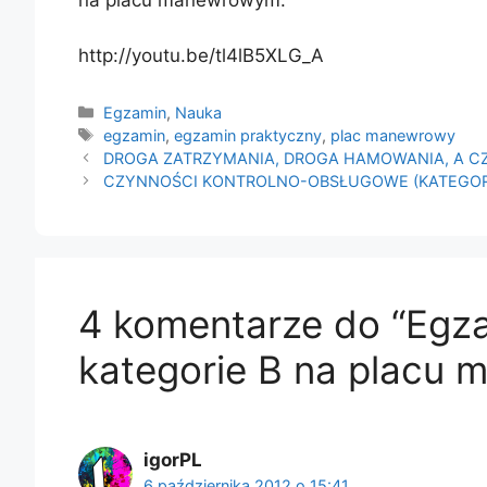
na placu manewrowym.
http://youtu.be/tl4lB5XLG_A
Kategorie
Egzamin
,
Nauka
Tagi
egzamin
,
egzamin praktyczny
,
plac manewrowy
DROGA ZATRZYMANIA, DROGA HAMOWANIA, A CZ
CZYNNOŚCI KONTROLNO-OBSŁUGOWE (KATEGORI
4 komentarze do “Egz
kategorie B na placu 
igorPL
6 października 2012 o 15:41