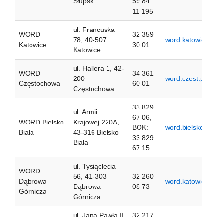
Słupsk
59 84
11 195
ul. Francuska
WORD
32 359
78, 40-507
word.katowice.pl
Katowice
30 01
Katowice
ul. Hallera 1, 42-
WORD
34 361
200
word.czest.pl
Częstochowa
60 01
Częstochowa
33 829
ul. Armii
67 06,
WORD Bielsko
Krajowej 220A,
BOK:
word.bielsko.pl
Biała
43-316 Bielsko
33 829
Biała
67 15
ul. Tysiąclecia
WORD
56, 41-303
32 260
Dąbrowa
word.katowice.pl
Dąbrowa
08 73
Górnicza
Górnicza
ul. Jana Pawła II
32 217