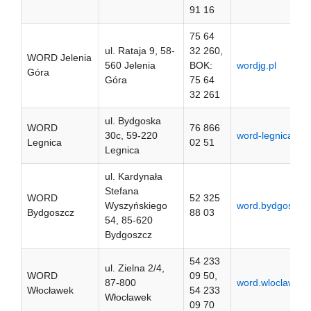
91 16
75 64
ul. Rataja 9, 58-
32 260,
WORD Jelenia
560 Jelenia
BOK:
wordjg.pl
Góra
Góra
75 64
32 261
ul. Bydgoska
WORD
76 866
30c, 59-220
word-legnica.pl
Legnica
02 51
Legnica
ul. Kardynała
Stefana
WORD
52 325
Wyszyńskiego
word.bydgoszcz.
Bydgoszcz
88 03
54, 85-620
Bydgoszcz
54 233
ul. Zielna 2/4,
WORD
09 50,
87-800
word.wloclawek.
Włocławek
54 233
Włocławek
09 70