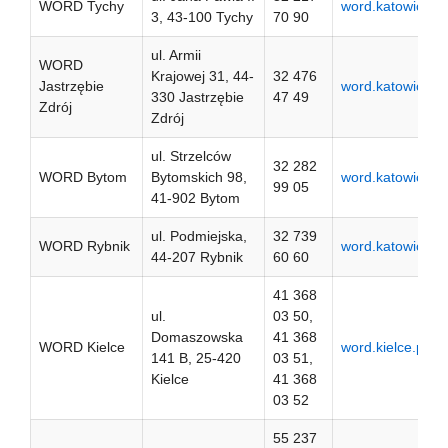
WORD Tychy
word.katowice.pl
3, 43-100 Tychy
70 90
ul. Armii
WORD
Krajowej 31, 44-
32 476
Jastrzębie
word.katowice.pl
330 Jastrzębie
47 49
Zdrój
Zdrój
ul. Strzelców
32 282
WORD Bytom
Bytomskich 98,
word.katowice.pl
99 05
41-902 Bytom
ul. Podmiejska,
32 739
WORD Rybnik
word.katowice.pl
44-207 Rybnik
60 60
41 368
ul.
03 50,
Domaszowska
41 368
WORD Kielce
word.kielce.pl
141 B, 25-420
03 51,
Kielce
41 368
03 52
55 237