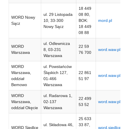
18 449
ul. 29 Listopada
08 80,
WORD Nowy
10, 33-300
BOK:
mord.pl
Sącz
Nowy Sącz
18 449
08 88
ul. Odlewnicza
WORD
22 59
8, 03-231
word.waw.pl
Warszawa
76 700
Warszawa
WORD
ul. Powstańców
Warszawa,
Śląskich 127,
22 861
word.waw.pl
oddział
01-466
51 97
Bemowo
Warszawa
WORD
ul. Radarowa 1,
22 499
Warszawa,
02-137
word.waw.pl
53 52
oddział Okęcie
Warszawa
25 633
ul. Składowa 46,
33 87,
WORD Siedlce
word.siedlce.pl