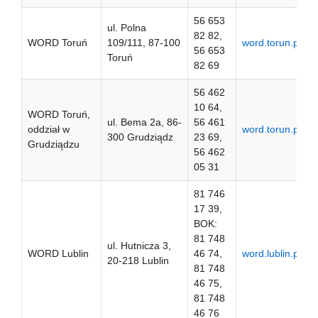
56 653
ul. Polna
82 82,
WORD Toruń
109/111, 87-100
word.torun.pl
56 653
Toruń
82 69
56 462
10 64,
WORD Toruń,
ul. Bema 2a, 86-
56 461
oddział w
word.torun.pl
300 Grudziądz
23 69,
Grudziądzu
56 462
05 31
81 746
17 39,
BOK:
81 748
ul. Hutnicza 3,
WORD Lublin
46 74,
word.lublin.pl
20-218 Lublin
81 748
46 75,
81 748
46 76