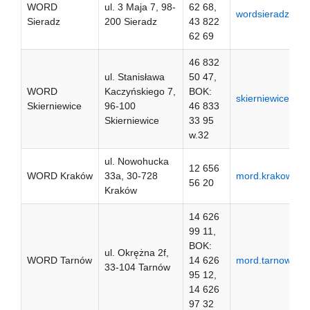
WORD
ul. 3 Maja 7, 98-
62 68,
wordsieradz.pl
Sieradz
200 Sieradz
43 822
62 69
46 832
ul. Stanisława
50 47,
WORD
Kaczyńskiego 7,
BOK:
skierniewice.wor
Skierniewice
96-100
46 833
Skierniewice
33 95
w.32
ul. Nowohucka
12 656
WORD Kraków
33a, 30-728
mord.krakow.pl
56 20
Kraków
14 626
99 11,
BOK:
ul. Okrężna 2f,
WORD Tarnów
14 626
mord.tarnow.pl
33-104 Tarnów
95 12,
14 626
97 32