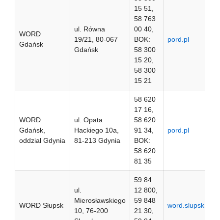
15 51,
58 763
ul. Równa
00 40,
WORD
19/21, 80-067
BOK:
pord.pl
Gdańsk
Gdańsk
58 300
15 20,
58 300
15 21
58 620
17 16,
WORD
ul. Opata
58 620
Gdańsk,
Hackiego 10a,
91 34,
pord.pl
oddział Gdynia
81-213 Gdynia
BOK:
58 620
81 35
59 84
ul.
12 800,
Mierosławskiego
59 848
WORD Słupsk
word.slupsk.pl
10, 76-200
21 30,