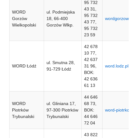
95 732
43 31,
WORD
ul. Podmiejska
95 732
Gorzów
18, 66-400
wordgorzow.pl
43 77,
Wielkopolski
Gorzów Wlkp.
95 732
23 59
42 678
10 77,
42 637
ul. Smutna 28,
WORD Łódź
31 96,
word.lodz.pl
91-729 Łódź
BOK:
42 636
61 13
44 646
WORD
ul. Gliniana 17,
68 73,
Piotrków
97-300 Piotrków
BOK:
word-piotrkow.pl
Trybunalski
Trybunalski
44 646
72 04
43 822