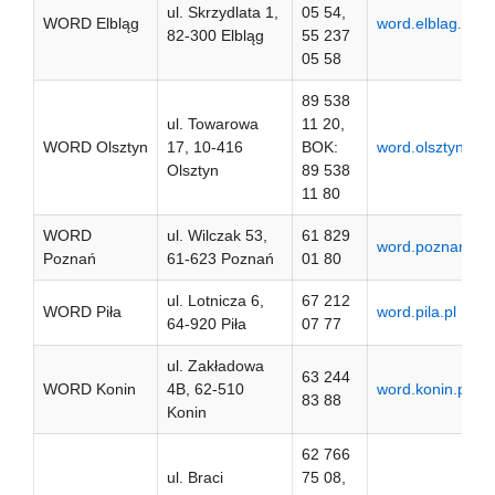
ul. Skrzydlata 1,
05 54,
WORD Elbląg
word.elblag.pl
82-300 Elbląg
55 237
05 58
89 538
ul. Towarowa
11 20,
WORD Olsztyn
17, 10-416
BOK:
word.olsztyn.pl
Olsztyn
89 538
11 80
WORD
ul. Wilczak 53,
61 829
word.poznan.pl
Poznań
61-623 Poznań
01 80
ul. Lotnicza 6,
67 212
WORD Piła
word.pila.pl
64-920 Piła
07 77
ul. Zakładowa
63 244
WORD Konin
4B, 62-510
word.konin.pl
83 88
Konin
62 766
ul. Braci
75 08,