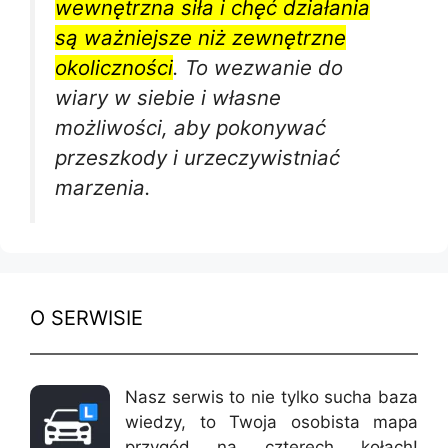
wewnętrzna siła i chęć działania
są ważniejsze niż zewnętrzne
okoliczności
. To wezwanie do
wiary w siebie i własne
możliwości, aby pokonywać
przeszkody i urzeczywistniać
marzenia.
O SERWISIE
Nasz serwis to nie tylko sucha baza
wiedzy, to Twoja osobista mapa
przygód na czterech kołach!