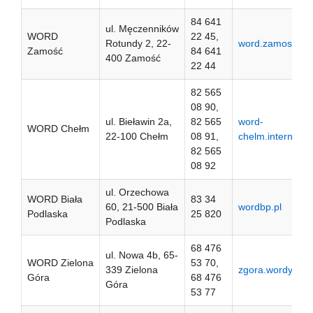
84 641
ul. Męczenników
WORD
22 45,
Rotundy 2, 22-
word.zamosc.pl
Zamość
84 641
400 Zamość
22 44
82 565
08 90,
ul. Bieławin 2a,
82 565
word-
WORD Chełm
22-100 Chełm
08 91,
chelm.internetdsl
82 565
08 92
ul. Orzechowa
WORD Biała
83 34
60, 21-500 Biała
wordbp.pl
Podlaska
25 820
Podlaska
68 476
ul. Nowa 4b, 65-
WORD Zielona
53 70,
339 Zielona
zgora.wordy.pl
Góra
68 476
Góra
53 77