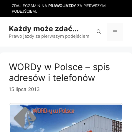
Przejdź
ZDAJ EGZAMIN NA
PRAWO JAZDY
ZA PIERWSZYM
do
PODEJŚCIEM.
treści
Każdy może zdać...
Menu
Prawo jazdy za pierwszym podejściem
WORDy w Polsce – spis
adresów i telefonów
15 lipca 2013