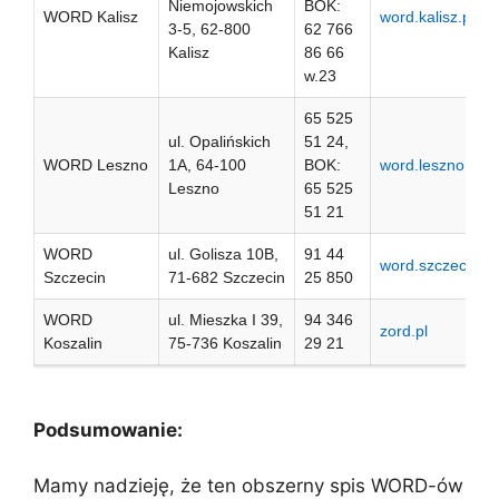
Niemojowskich
BOK:
WORD Kalisz
word.kalisz.pl
3-5, 62-800
62 766
Kalisz
86 66
w.23
65 525
ul. Opalińskich
51 24,
WORD Leszno
1A, 64-100
BOK:
word.leszno.pl
Leszno
65 525
51 21
WORD
ul. Golisza 10B,
91 44
word.szczecin.pl
Szczecin
71-682 Szczecin
25 850
WORD
ul. Mieszka I 39,
94 346
zord.pl
Koszalin
75-736 Koszalin
29 21
Podsumowanie:
Mamy nadzieję, że ten obszerny spis WORD-ów