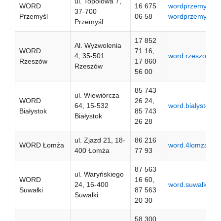
ul. Topolowa 7,
WORD
16 675
wordprzemysl.ire
37-700
Przemyśl
06 58
wordprzemysl.itl.
Przemyśl
17 852
Al. Wyzwolenia
WORD
71 16,
4, 35-501
word.rzeszow.pl
Rzeszów
17 860
Rzeszów
56 00
85 743
ul. Wiewiórcza
WORD
26 24,
64, 15-532
word.bialystok.pl
Białystok
85 743
Białystok
26 28
ul. Zjazd 21, 18-
86 216
WORD Łomża
word.4lomza.pl
400 Łomża
77 93
87 563
ul. Waryńskiego
WORD
16 60,
24, 16-400
word.suwalki.pl
Suwałki
87 563
Suwałki
20 30
58 300