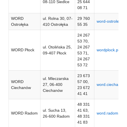
08-110 Siedlce
25 644
08 71
WORD
ul. Rolna 30, 07-
29 760
word-ostroleka.p
Ostrołęka
410 Ostrołęka
55 35
24 267
53 70,
ul. Otolińska 25,
24 267
WORD Płock
wordplock.pl
09-407 Płock
53 71,
24 267
53 72
23 673
ul. Mleczarska
WORD
57 00,
27, 06-400
word.ciechanow.
Ciechanów
23 672
Ciechanów
41 41
48 331
ul. Sucha 13,
41 63,
WORD Radom
word.radom.pl
26-600 Radom
48 331
41 83