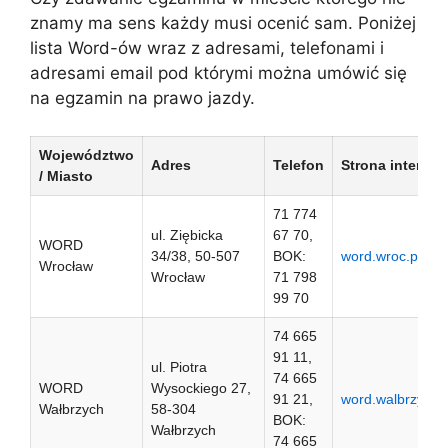
znamy ma sens każdy musi ocenić sam. Poniżej
lista Word-ów wraz z adresami, telefonami i
adresami email pod którymi można umówić się
na egzamin na prawo jazdy.
Województwo
Adres
Telefon
Strona interne
/ Miasto
71 774
ul. Ziębicka
67 70,
WORD
34/38, 50-507
BOK:
word.wroc.pl
Wrocław
Wrocław
71 798
99 70
74 665
91 11,
ul. Piotra
74 665
WORD
Wysockiego 27,
91 21,
word.walbrzych.p
Wałbrzych
58-304
BOK:
Wałbrzych
74 665