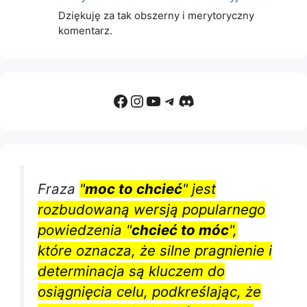
Dziękuję za tak obszerny i merytoryczny
komentarz.
Facebook
Instagram
YouTube
Telegram
Discord
Fraza
"
moc to chcieć
" jest
rozbudowaną wersją popularnego
powiedzenia "
chcieć to móc
",
które oznacza, że silne pragnienie i
determinacja są kluczem do
osiągnięcia celu, podkreślając, że