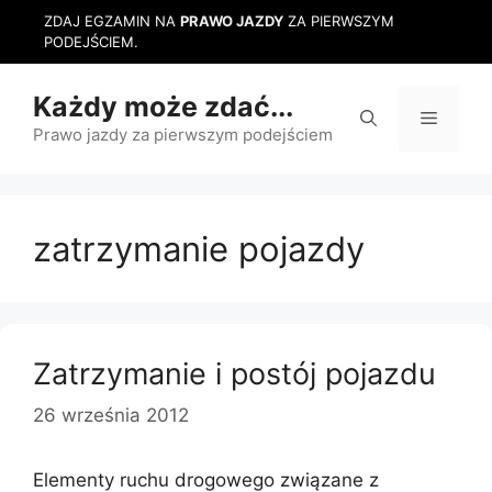
Przejdź
ZDAJ EGZAMIN NA
PRAWO JAZDY
ZA PIERWSZYM
do
PODEJŚCIEM.
treści
Każdy może zdać...
Menu
Prawo jazdy za pierwszym podejściem
zatrzymanie pojazdy
Zatrzymanie i postój pojazdu
26 września 2012
Elementy ruchu drogowego związane z