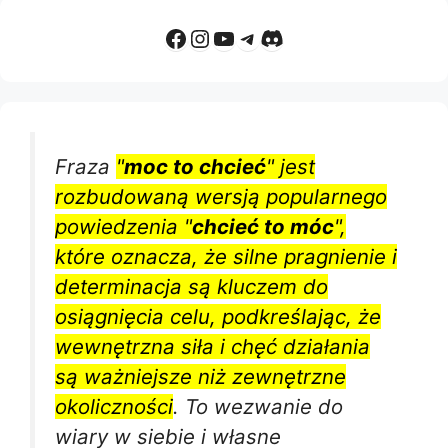
Facebook
Instagram
YouTube
Telegram
Discord
Fraza
"
moc to chcieć
" jest
rozbudowaną wersją popularnego
powiedzenia "
chcieć to móc
",
które oznacza, że silne pragnienie i
determinacja są kluczem do
osiągnięcia celu, podkreślając, że
wewnętrzna siła i chęć działania
są ważniejsze niż zewnętrzne
okoliczności
. To wezwanie do
wiary w siebie i własne