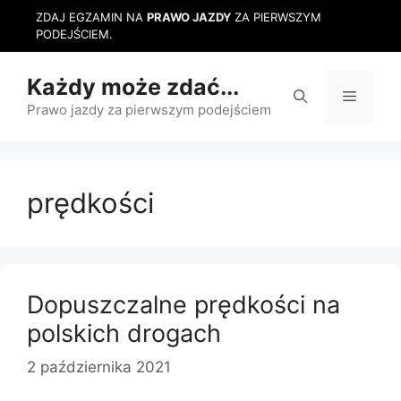
Przejdź
ZDAJ EGZAMIN NA
PRAWO JAZDY
ZA PIERWSZYM
do
PODEJŚCIEM.
treści
Każdy może zdać...
Menu
Prawo jazdy za pierwszym podejściem
prędkości
Dopuszczalne prędkości na
polskich drogach
2 października 2021