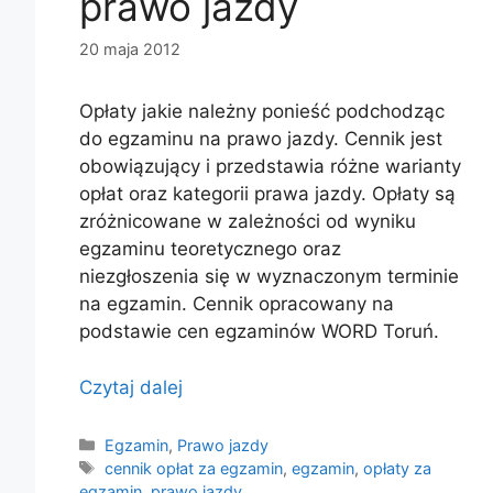
prawo jazdy
20 maja 2012
Opłaty jakie należny ponieść podchodząc
do egzaminu na prawo jazdy. Cennik jest
obowiązujący i przedstawia różne warianty
opłat oraz kategorii prawa jazdy. Opłaty są
zróżnicowane w zależności od wyniku
egzaminu teoretycznego oraz
niezgłoszenia się w wyznaczonym terminie
na egzamin. Cennik opracowany na
podstawie cen egzaminów WORD Toruń.
Czytaj dalej
Kategorie
Egzamin
,
Prawo jazdy
Tagi
cennik opłat za egzamin
,
egzamin
,
opłaty za
egzamin
,
prawo jazdy