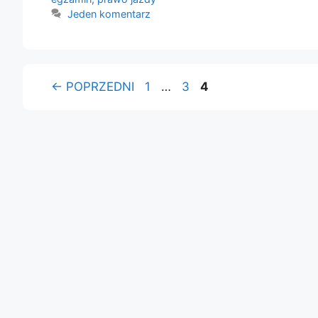
Jeden komentarz
Strona
Strona
Strona
←
POPRZEDNI
1
…
3
4